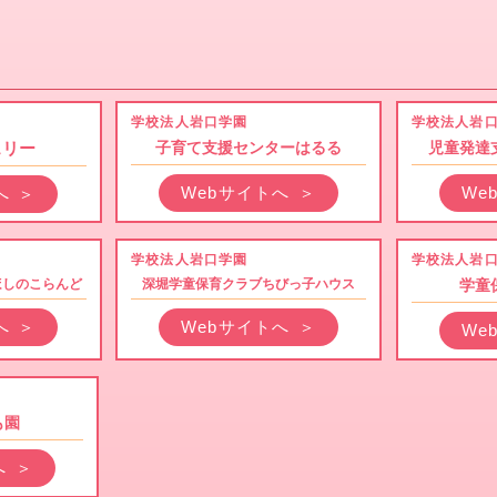
学校法人岩口学園
学校法人岩
ェリー
子育て支援センターはるる
児童発達
Webサイトへ
＞
We
へ
＞
学校法人岩口学園
学校法人岩
ほしのこらんど
深堀学童保育クラブちびっ子ハウス
学童
へ
＞
Webサイトへ
＞
We
も園
へ
＞